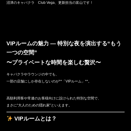
沼津のキャバクラ Club Vega、更新担当の富山です！
b
o
o
k
VIPルームの魅力 ― 特別な夜を演出する“もう
一つの空間”
〜プライベートな時間を楽しむ贅沢〜
キャバクラやラウンジの中でも、
一部の店舗にしか存在しないのが**「VIPルーム」**。
高額利用客や常連のお客様向けに設けられた特別な空間で、
まさに“大人のための隠れ家”といえます。
VIPルームとは？