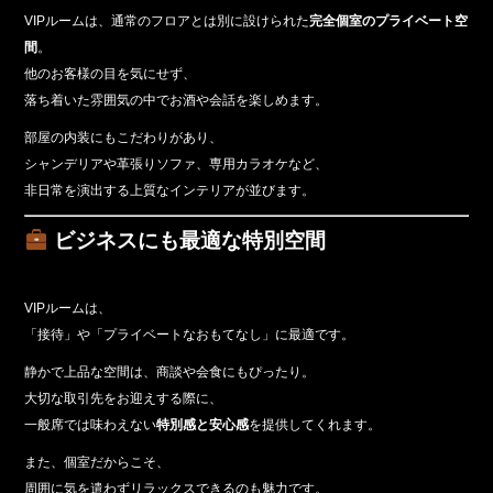
VIPルームは、通常のフロアとは別に設けられた
完全個室のプライベート空
間
。
他のお客様の目を気にせず、
落ち着いた雰囲気の中でお酒や会話を楽しめます。
部屋の内装にもこだわりがあり、
シャンデリアや革張りソファ、専用カラオケなど、
非日常を演出する上質なインテリアが並びます。
ビジネスにも最適な特別空間
VIPルームは、
「接待」や「プライベートなおもてなし」に最適です。
静かで上品な空間は、商談や会食にもぴったり。
大切な取引先をお迎えする際に、
一般席では味わえない
特別感と安心感
を提供してくれます。
また、個室だからこそ、
周囲に気を遣わずリラックスできるのも魅力です。