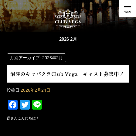
2026 2月
月別アーカイブ:
2026年2月
沼津のキャバクラClub Vega キャスト募集中！
投稿日
2026年2月24日
F
T
Li
a
wi
n
皆さんこんにちは！
c
tt
e
e
er