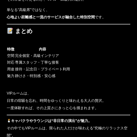
単なる“高級席”ではなく、
心地よい距離感と一流のサービスが融合した特別空間
です。
まとめ
特徴
内容
空間
完全個室・高級インテリア
対応
専属スタッフ・丁寧な接客
用途
接待・記念日・プライベート利用
魅力
静けさ・特別感・安心感
VIPルームは、
日常の喧騒を忘れ、時間をゆっくりと味わえる大人の贅沢。
一度体験すれば、その上質さにきっと心を掴まれます。
キャバクラやラウンジは“非日常の演出”が魅力。
その中でもVIPルームは、限られた人だけが味わえる“究極のリラックス空
間”。