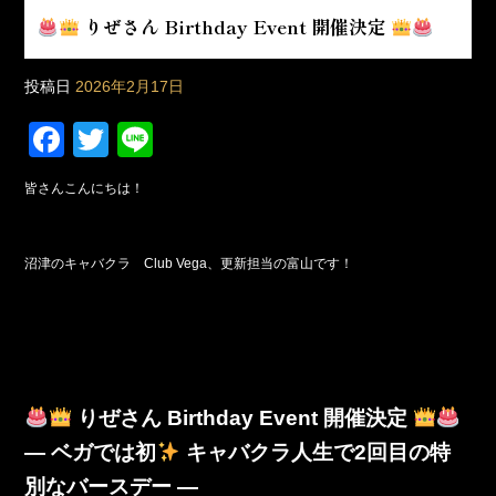
りぜさん Birthday Event 開催決定
投稿日
2026年2月17日
F
T
Li
a
wi
n
皆さんこんにちは！
c
tt
e
e
er
沼津のキャバクラ Club Vega、更新担当の富山です！
b
o
o
k
りぜさん Birthday Event 開催決定
― ベガでは初
キャバクラ人生で2回目の特
別なバースデー ―